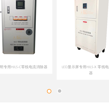
示屏专用HJLS-X 零线电流消除
LED植物灯专用HJLS-B零线
器
器