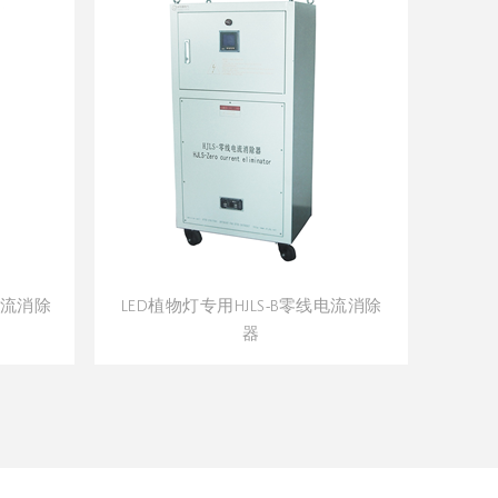
电流消除
电池充电分容专用HJLS-D 零线电流
开关电
消除器