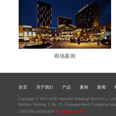
商场案例
首页
关于我们
产品
案例
新闻
Copyright © 2011-2018 Shenzhen Xinhengji Electric Co., Ltd. 
Address: Building 1, No. 13, Chuangye Road, Dongkeng Indu
27817591/29756357
粤ICP备09202264号-1