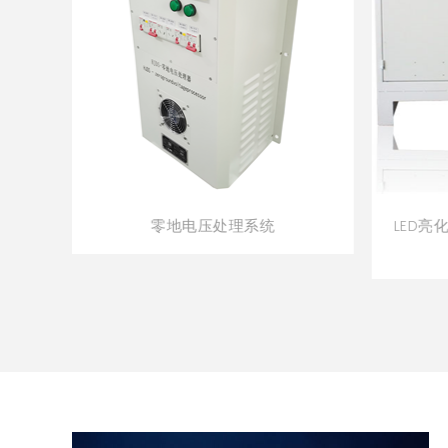
零地电压处理系统
LED亮化照明专用HJLS-L 零线
除器