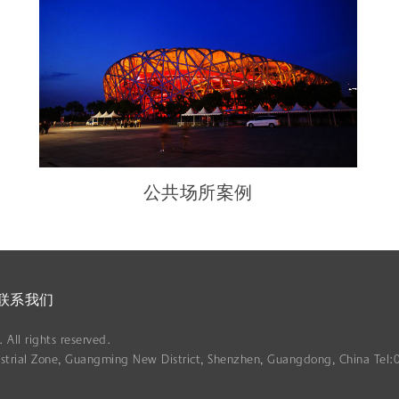
公共场所案例
联系我们
All rights reserved.
strial Zone, Guangming New District, Shenzhen, Guangdong, China Tel: